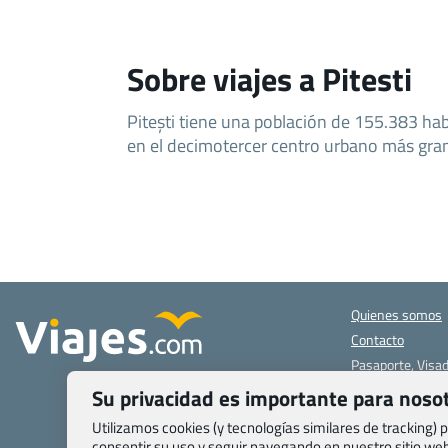
Sobre viajes a Pitesti
Pitești tiene una población de 155.383 habi
en el decimotercer centro urbano más gr
Quienes somos
Contacto
Pasaporte, Visad
específicas
Su privacidad es importante para noso
Blog de Viajes.c
Utilizamos cookies (y tecnologías similares de tracking)
Registro de age
consentir su uso y seguir navegando en nuestro sitio w