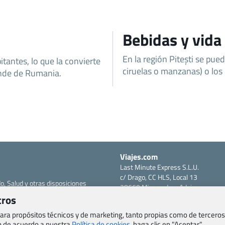
Bebidas y vida
En la región Pitești se pue
tantes, lo que la convierte
ciruelas o manzanas) o los
ande de Rumania.
Viajes.com
Last Minute Express S.L.U.
c/ Drago, CC HLS, Local 13
o, Salud y otras disposiciones
38660 Miraverde – Adeje
Santa Cruz de Tenerife – España
tros
om
CIF: B76740091
 para propósitos técnicos y de marketing, tanto propias como de terceros
ncias
Tfno: +34 922-97-17-27
eb de acuerdo a nuestra
Política de cookies,
haga clic en "Aceptar".