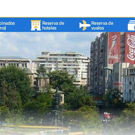
binados
Reserva de
Reserva de
no)
hoteles
vuelos