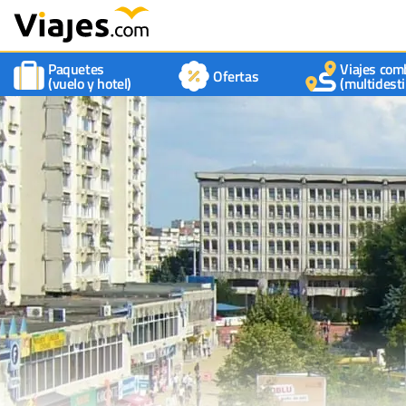
Paquetes
Viajes com
Ofertas
(vuelo y hotel)
(multidesti