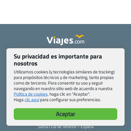
Quienes somos
Contacto
Su privacidad es importante para
Pasaporte, Visado, Salud y otras disposiciones específicas
nosotros
Blog de Viajes.com
Registro de agencias
Utilizamos cookies (y tecnologías similares de tracking)
Preguntas frecuentes
Condiciones generales
para propósitos técnicos y de marketing, tanto propias
como de terceros. Para consentir su uso y seguir
Política de privacidad y cookies
Transparencia
navegando en nuestro sitio web de acuerdo a nuestra
Todas las páginas – sitemap
Política de cookies,
haga clic en "Aceptar".
Haga
clic aquí
para configurar sus preferencias.
Viajes.com
Last Minute Express S.L.U.
Aceptar
c/ Drago, CC HLS, Local 13
38660 Miraverde – Adeje
Santa Cruz de Tenerife – España