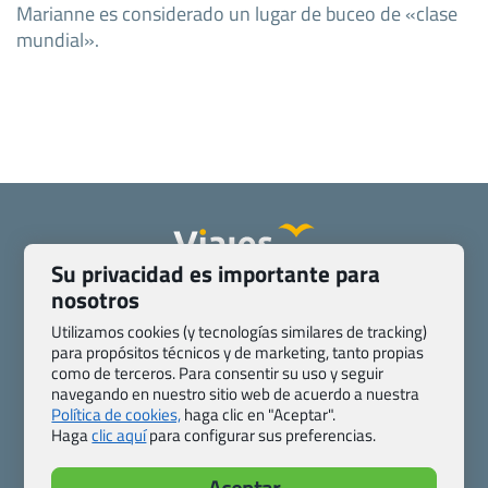
Marianne es considerado un lugar de buceo de «clase
mundial».
Su privacidad es importante para
nosotros
Quienes somos
Contacto
Pasaporte, Visado, Salud y otras disposiciones específicas
Utilizamos cookies (y tecnologías similares de tracking)
Blog de Viajes.com
Registro de agencias
para propósitos técnicos y de marketing, tanto propias
como de terceros. Para consentir su uso y seguir
Preguntas frecuentes
Condiciones generales
navegando en nuestro sitio web de acuerdo a nuestra
Política de privacidad y cookies
Transparencia
Política de cookies,
haga clic en "Aceptar".
Todas las páginas – sitemap
Haga
clic aquí
para configurar sus preferencias.
Viajes.com