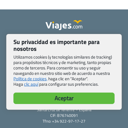
Quienes somos
Contacto
Su privacidad es importante para
Pasaporte, Visado, Salud y otras disposiciones específicas
nosotros
Blog de Viajes.com
Registro de agencias
Utilizamos cookies (y tecnologías similares de tracking)
Preguntas frecuentes
Condiciones generales
para propósitos técnicos y de marketing, tanto propias
Política de privacidad y cookies
Transparencia
como de terceros. Para consentir su uso y seguir
navegando en nuestro sitio web de acuerdo a nuestra
Todas las páginas – sitemap
Política de cookies,
haga clic en "Aceptar".
Haga
clic aquí
para configurar sus preferencias.
Viajes.com
Last Minute Express S.L.U.
Aceptar
c/ Drago, CC HLS, Local 13
38660 Miraverde – Adeje
Santa Cruz de Tenerife – España
CIF: B76740091
Tfno: +34 922-97-17-27