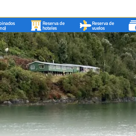
binados
Reserva de
Reserva de
no)
hoteles
vuelos