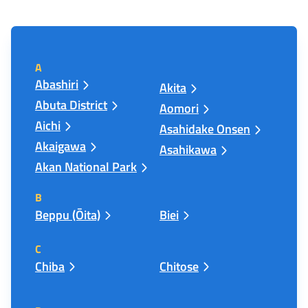
A
Abashiri
Akita
Abuta District
Aomori
Aichi
Asahidake Onsen
Akaigawa
Asahikawa
Akan National Park
B
Beppu (Ōita)
Biei
C
Chiba
Chitose