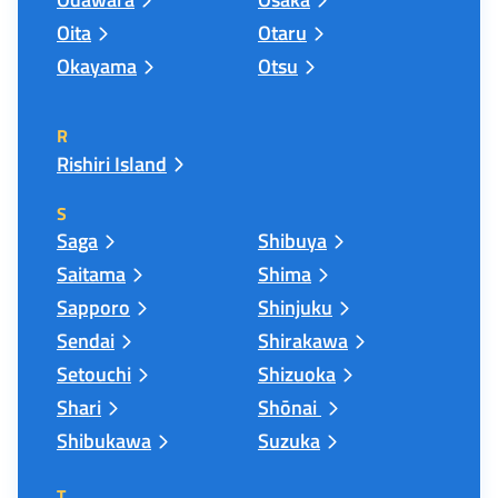
Oita
Otaru
Okayama
Otsu
R
Rishiri Island
S
Saga
Shibuya
Saitama
Shima
Sapporo
Shinjuku
Sendai
Shirakawa
Setouchi
Shizuoka
Shari
Shōnai
Shibukawa
Suzuka
T