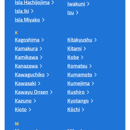
Isla Hachijojima
Iwakuni
Isla Iki
Izu
Isla Miyako
K
Kagoshima
Kitakyushu
Kamakura
Kitami
Kamikawa
Kobe
Kanazawa
Komatsu
Kawaguchiko
Kumamoto
Kawasaki
Kumejima
Kawayu Onsen
Kushiro
Kazuno
Kyotango
Kioto
Kōchi
M