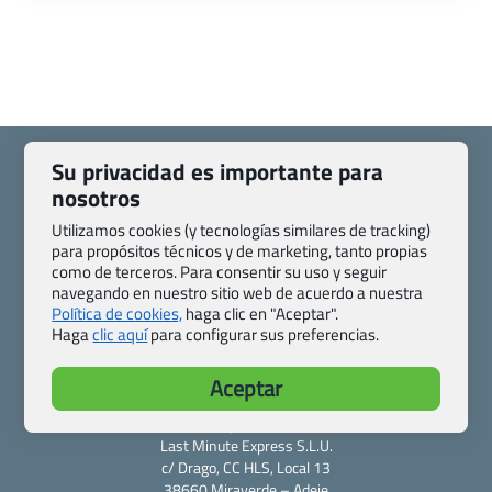
Su privacidad es importante para
nosotros
Utilizamos cookies (y tecnologías similares de tracking)
Quienes somos
Contacto
para propósitos técnicos y de marketing, tanto propias
Pasaporte, Visado, Salud y otras disposiciones específicas
como de terceros. Para consentir su uso y seguir
navegando en nuestro sitio web de acuerdo a nuestra
Blog de Viajes.com
Registro de agencias
Política de cookies,
haga clic en "Aceptar".
Preguntas frecuentes
Condiciones generales
Haga
clic aquí
para configurar sus preferencias.
Política de privacidad y cookies
Transparencia
Todas las páginas – sitemap
Aceptar
Viajes.com
Last Minute Express S.L.U.
c/ Drago, CC HLS, Local 13
38660 Miraverde – Adeje