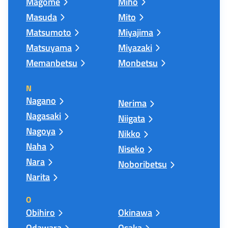
Magome
Miho
Masuda
Mito
Matsumoto
Miyajima
Matsuyama
Miyazaki
Memanbetsu
Monbetsu
N
Nagano
Nerima
Nagasaki
Niigata
Nagoya
Nikko
Naha
Niseko
Nara
Noboribetsu
Narita
O
Obihiro
Okinawa
Odawara
Osaka