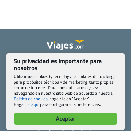
Quienes somos
Contacto
Su privacidad es importante para
Pasaporte, Visado, Salud y otras disposiciones específicas
nosotros
Blog de Viajes.com
Registro de agencias
Utilizamos cookies (y tecnologías similares de tracking)
Preguntas frecuentes
Condiciones generales
para propósitos técnicos y de marketing, tanto propias
como de terceros. Para consentir su uso y seguir
Política de privacidad y cookies
Transparencia
navegando en nuestro sitio web de acuerdo a nuestra
Todas las páginas – sitemap
Política de cookies,
haga clic en "Aceptar".
Haga
clic aquí
para configurar sus preferencias.
Viajes.com
Last Minute Express S.L.U.
Aceptar
c/ Drago, CC HLS, Local 13
38660 Miraverde – Adeje