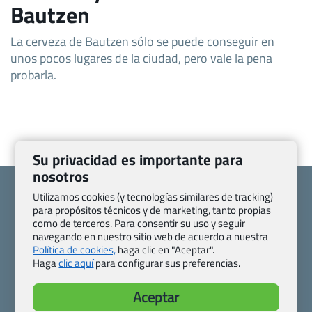
Bautzen
La cerveza de Bautzen sólo se puede conseguir en
unos pocos lugares de la ciudad, pero vale la pena
probarla.
Su privacidad es importante para
nosotros
Utilizamos cookies (y tecnologías similares de tracking)
para propósitos técnicos y de marketing, tanto propias
como de terceros. Para consentir su uso y seguir
navegando en nuestro sitio web de acuerdo a nuestra
Quienes somos
Contacto
Política de cookies,
haga clic en "Aceptar".
Pasaporte, Visado, Salud y otras disposiciones específicas
Haga
clic aquí
para configurar sus preferencias.
Blog de Viajes.com
Registro de agencias
Preguntas frecuentes
Condiciones generales
Aceptar
Política de privacidad y cookies
Transparencia