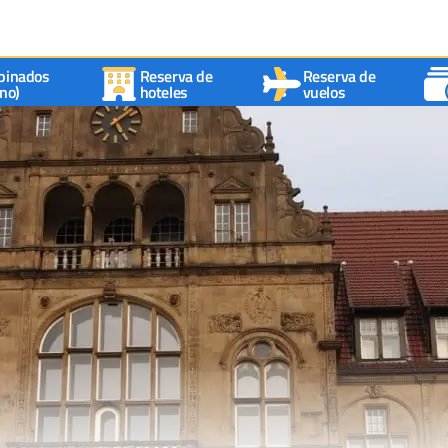
binados
Reserva de
Reserva de
no)
hoteles
vuelos