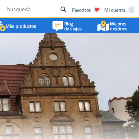
Favoritos
Mi cuenta
Blog
Mejores
Más productos
de viajes
destinos