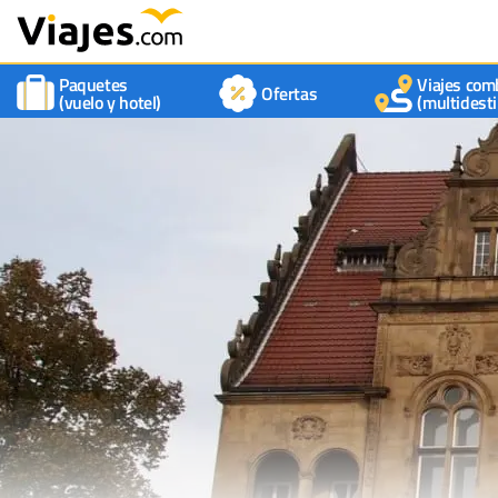
Paquetes
Viajes com
Ofertas
(vuelo y hotel)
(multidesti