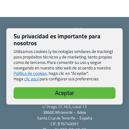
Su privacidad es importante para
nosotros
Quienes somos
Contacto
Utilizamos cookies (y tecnologías similares de tracking)
Pasaporte, Visado, Salud y otras disposiciones específicas
para propósitos técnicos y de marketing, tanto propias
Blog de Viajes.com
Registro de agencias
como de terceros. Para consentir su uso y seguir
navegando en nuestro sitio web de acuerdo a nuestra
Preguntas frecuentes
Condiciones generales
Política de cookies,
haga clic en "Aceptar".
Política de privacidad y cookies
Transparencia
Haga
clic aquí
para configurar sus preferencias.
Todas las páginas – sitemap
Aceptar
Viajes.com
Last Minute Express S.L.U.
c/ Drago, CC HLS, Local 13
38660 Miraverde – Adeje
Santa Cruz de Tenerife – España
CIF: B76740091