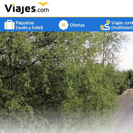
Paquetes
Viajes com
Ofertas
(vuelo y hotel)
(multidesti