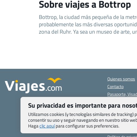
Sobre viajes a Bottrop
Bottrop, la ciudad más pequeña de la metró
probablemente las más diversas oportunid
zona del Ruhr. Ya sea un museo de arte, u
Quienes somos
Contacto
Pasaporte, Visad
específicas
Su privacidad es importante para noso
Blog de Viajes.c
Registro de age
Utilizamos cookies (y tecnologías similares de tracking)
consentir su uso y seguir navegando en nuestro sitio w
Preguntas frecu
Haga
clic aquí
para configurar sus preferencias.
Condiciones gen
Política de priva