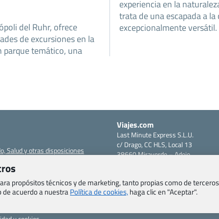
experiencia en la naturalez
trata de una escapada a la
poli del Ruhr, ofrece
excepcionalmente versátil.
ades de excursiones en la
n parque temático, una
Viajes.com
Last Minute Express S.L.U.
c/ Drago, CC HLS, Local 13
o, Salud y otras disposiciones
38660 Miraverde – Adeje
Santa Cruz de Tenerife – España
tros
om
CIF: B76740091
ncias
 para propósitos técnicos y de marketing, tanto propias como de terceros
Tfno: +34 922-97-17-27
eb de acuerdo a nuestra
Política de cookies,
haga clic en "Aceptar".
entes
erales
cidad y cookies