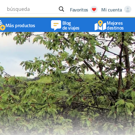
Favoritos
Mi cuenta
Blog
Mejores
Más productos
de viajes
destinos