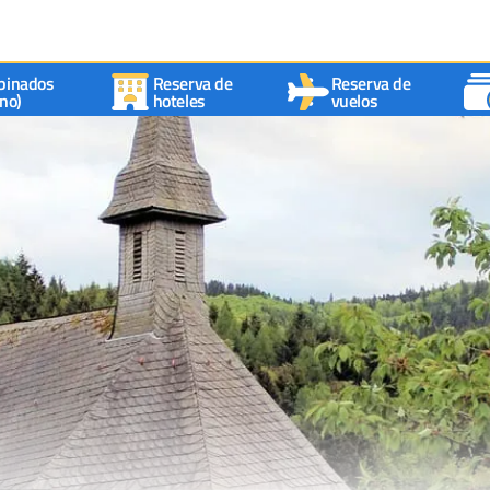
binados
Reserva de
Reserva de
no)
hoteles
vuelos