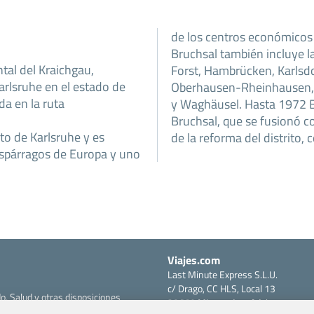
de los centros económicos d
Bruchsal también incluye 
tal del Kraichgau,
Forst, Hambrücken, Karlsdo
rlsruhe en el estado de
Oberhausen-Rheinhausen, Ö
a en la ruta
y Waghäusel. Hasta 1972 Br
Bruchsal, que se fusionó c
to de Karlsruhe y es
de la reforma del distrito, 
espárragos de Europa y uno
Viajes.com
Last Minute Express S.L.U.
c/ Drago, CC HLS, Local 13
o, Salud y otras disposiciones
38660 Miraverde – Adeje