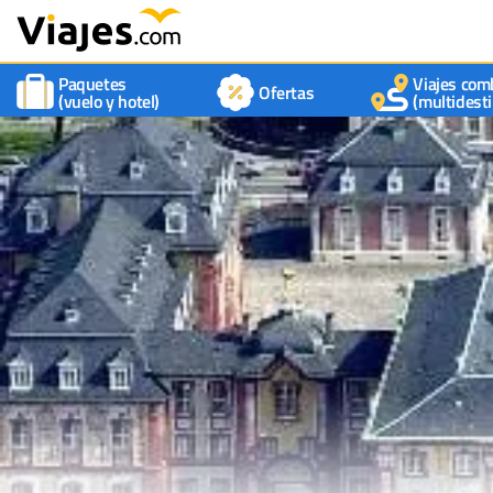
Paquetes
Viajes com
Ofertas
(vuelo y hotel)
(multidesti