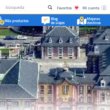
Favoritos
Mi cuenta
Blog
Mejores
Más productos
de viajes
destinos