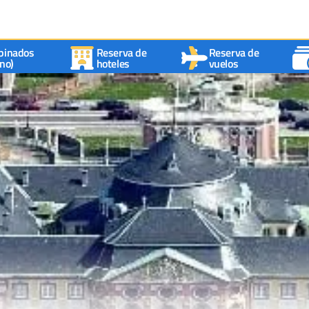
binados
Reserva de
Reserva de
no)
hoteles
vuelos