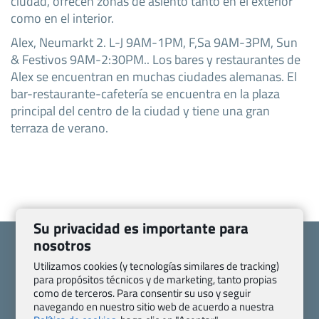
ciudad, ofrecen zonas de asiento tanto en el exterior
como en el interior.
Alex, Neumarkt 2. L-J 9AM-1PM, F,Sa 9AM-3PM, Sun
& Festivos 9AM-2:30PM.. Los bares y restaurantes de
Alex se encuentran en muchas ciudades alemanas. El
bar-restaurante-cafetería se encuentra en la plaza
principal del centro de la ciudad y tiene una gran
terraza de verano.
Su privacidad es importante para
nosotros
Utilizamos cookies (y tecnologías similares de tracking)
para propósitos técnicos y de marketing, tanto propias
como de terceros. Para consentir su uso y seguir
Quienes somos
Contacto
navegando en nuestro sitio web de acuerdo a nuestra
Pasaporte, Visado, Salud y otras disposiciones específicas