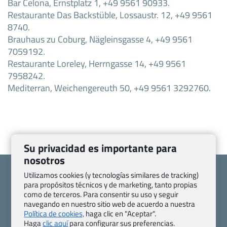
Bar Celona, Ernstplatz 1, +49 9561 90933.
Restaurante Das Backstüble, Lossaustr. 12, +49 9561
8740.
Brauhaus zu Coburg, Nägleinsgasse 4, +49 9561
7059192.
Restaurante Loreley, Herrngasse 14, +49 9561
7958242.
Mediterran, Weichengereuth 50, +49 9561 3292760.
Su privacidad es importante para
nosotros
Utilizamos cookies (y tecnologías similares de tracking)
para propósitos técnicos y de marketing, tanto propias
como de terceros. Para consentir su uso y seguir
navegando en nuestro sitio web de acuerdo a nuestra
Quienes somos
Contacto
Política de cookies,
haga clic en "Aceptar".
Pasaporte, Visado, Salud y otras disposiciones específicas
Haga
clic aquí
para configurar sus preferencias.