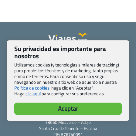
Su privacidad es importante para
Quienes somos
Contacto
nosotros
Pasaporte, Visado, Salud y otras disposiciones específicas
Utilizamos cookies (y tecnologías similares de tracking)
Blog de Viajes.com
Registro de agencias
para propósitos técnicos y de marketing, tanto propias
Preguntas frecuentes
Condiciones generales
como de terceros. Para consentir su uso y seguir
navegando en nuestro sitio web de acuerdo a nuestra
Política de privacidad y cookies
Transparencia
Política de cookies,
haga clic en "Aceptar".
Todas las páginas – sitemap
Haga
clic aquí
para configurar sus preferencias.
Viajes.com
Aceptar
Last Minute Express S.L.U.
c/ Drago, CC HLS, Local 13
38660 Miraverde – Adeje
Santa Cruz de Tenerife – España
CIF: B76740091