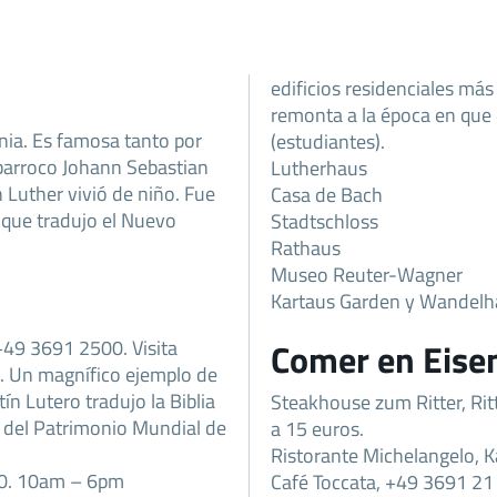
edificios residenciales más
remonta a la época en que e
nia. Es famosa tanto por
(estudiantes).
 barroco Johann Sebastian
Lutherhaus
 Luther vivió de niño. Fue
Casa de Bach
 que tradujo el Nuevo
Stadtschloss
Rathaus
Museo Reuter-Wagner
Kartaus Garden y Wandelha
+49 3691 2500. Visita
Comer en Eise
30. Un magnífico ejemplo de
ín Lutero tradujo la Biblia
Steakhouse zum Ritter, Ri
ta del Patrimonio Mundial de
a 15 euros.
Ristorante Michelangelo, K
40. 10am – 6pm
Café Toccata, +49 3691 21