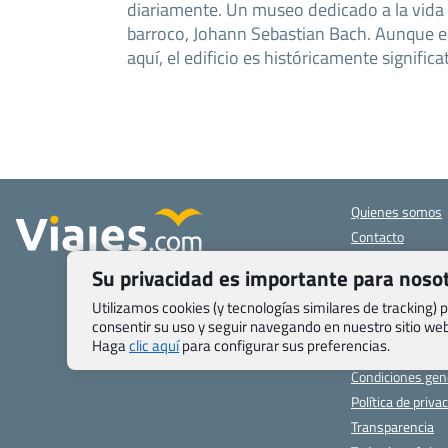
diariamente. Un museo dedicado a la vida 
barroco, Johann Sebastian Bach. Aunque e
aquí, el edificio es históricamente signifi
Quienes somos
Contacto
Pasaporte, Visad
Su privacidad es importante para noso
específicas
Blog de Viajes.c
Utilizamos cookies (y tecnologías similares de tracking)
consentir su uso y seguir navegando en nuestro sitio w
Registro de age
Haga
clic aquí
para configurar sus preferencias.
Preguntas frecu
Condiciones gen
Política de priva
Transparencia