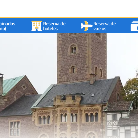
binados
Reserva de
Reserva de
no)
hoteles
vuelos