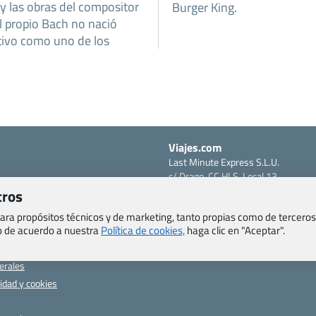
y las obras del compositor
Burger King.
l propio Bach no nació
cativo como uno de los
Viajes.com
Last Minute Express S.L.U.
c/ Drago, CC HLS, Local 13
o, Salud y otras disposiciones
38660 Miraverde – Adeje
tros
Santa Cruz de Tenerife – España
om
 para propósitos técnicos y de marketing, tanto propias como de terceros
CIF: B76740091
eb de acuerdo a nuestra
Política de cookies,
haga clic en "Aceptar".
ncias
Tfno: +34 922-97-17-27
entes
erales
cidad y cookies