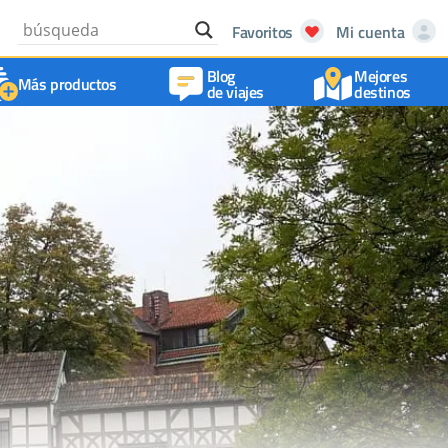
Favoritos
Mi cuenta
Blog
Mejores
Más productos
de viajes
destinos