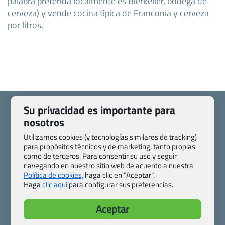
palabra preferida localmente es Bierkeller, bodega de
cerveza) y vende cocina típica de Franconia y cerveza
por litros.
Su privacidad es importante para
nosotros
Utilizamos cookies (y tecnologías similares de tracking)
Quienes somos
Contacto
para propósitos técnicos y de marketing, tanto propias
Pasaporte, Visado, Salud y otras disposiciones específicas
como de terceros. Para consentir su uso y seguir
navegando en nuestro sitio web de acuerdo a nuestra
Blog de Viajes.com
Registro de agencias
Política de cookies,
haga clic en "Aceptar".
Preguntas frecuentes
Condiciones generales
Haga
clic aquí
para configurar sus preferencias.
Política de privacidad y cookies
Transparencia
Todas las páginas – sitemap
Aceptar