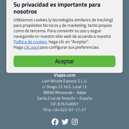
Su privacidad es importante para
nosotros
Utilizamos cookies (y tecnologías similares de tracking)
para propósitos técnicos y de marketing, tanto propias
Quienes somos
Contacto
como de terceros. Para consentir su uso y seguir
Pasaporte, Visado, Salud y otras disposiciones específicas
navegando en nuestro sitio web de acuerdo a nuestra
Blog de Viajes.com
Registro de agencias
Política de cookies,
haga clic en "Aceptar".
Haga
clic aquí
para configurar sus preferencias.
Preguntas frecuentes
Condiciones generales
Política de privacidad y cookies
Transparencia
Aceptar
Todas las páginas – sitemap
Viajes.com
Last Minute Express S.L.U.
c/ Drago, CC HLS, Local 13
38660 Miraverde – Adeje
Santa Cruz de Tenerife – España
CIF: B76740091
Tfno: +34 922-97-17-27