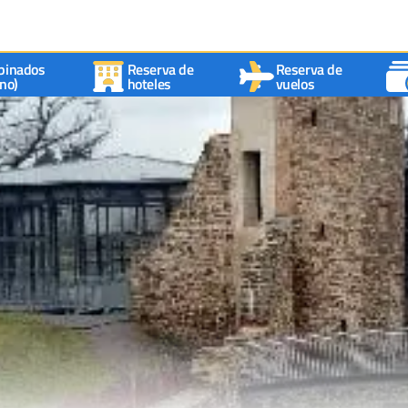
binados
Reserva de
Reserva de
no)
hoteles
vuelos