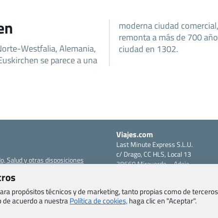
en
moderna ciudad comercial, 
remonta a más de 700 años,
Norte-Westfalia, Alemania,
ciudad en 1302.
 Euskirchen se parece a una
Viajes.com
Last Minute Express S.L.U.
c/ Drago, CC HLS, Local 13
o, Salud y otras disposiciones
38660 Miraverde – Adeje
Santa Cruz de Tenerife – España
tros
om
CIF: B76740091
 para propósitos técnicos y de marketing, tanto propias como de terceros
ncias
Tfno: +34 922-97-17-27
eb de acuerdo a nuestra
Política de cookies,
haga clic en "Aceptar".
entes
erales