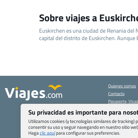
Sobre viajes a Euskirch
Euskirchen es una ciudad de Renania del 
capital del distrito de Euskirchen. Aunque
Quienes somos
Contacto
Pasaporte, Visad
específicas
Su privacidad es importante para noso
Blog de Viajes.c
Utilizamos cookies (y tecnologías similares de tracking)
Registro de age
consentir su uso y seguir navegando en nuestro sitio w
Preguntas frecu
Haga
clic aquí
para configurar sus preferencias.
Condiciones gen