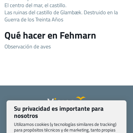
El centro del mar, el castillo.
Las ruinas del castillo de Glambæk. Destruido en la
Guerra de los Treinta Años
Qué hacer en Fehmarn
Observación de aves
Su privacidad es importante para
nosotros
Quienes somos
Contacto
Pasaporte, Visado, Salud y otras disposiciones específicas
Utilizamos cookies (y tecnologías similares de tracking)
para propósitos técnicos y de marketing, tanto propias
Blog de Viajes.com
Registro de agencias