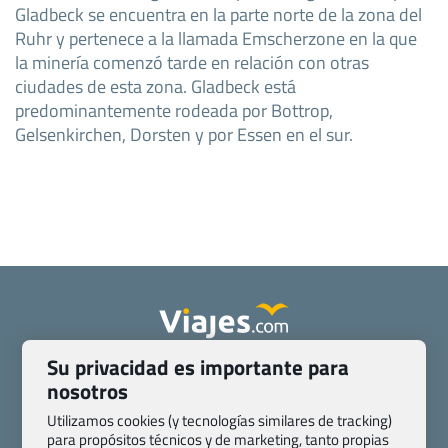
Gladbeck se encuentra en la parte norte de la zona del
Ruhr y pertenece a la llamada Emscherzone en la que
la minería comenzó tarde en relación con otras
ciudades de esta zona. Gladbeck está
predominantemente rodeada por Bottrop,
Gelsenkirchen, Dorsten y por Essen en el sur.
Su privacidad es importante para
Quienes somos
Contacto
nosotros
Pasaporte, Visado, Salud y otras disposiciones específicas
Blog de Viajes.com
Registro de agencias
Utilizamos cookies (y tecnologías similares de tracking)
para propósitos técnicos y de marketing, tanto propias
Preguntas frecuentes
Condiciones generales