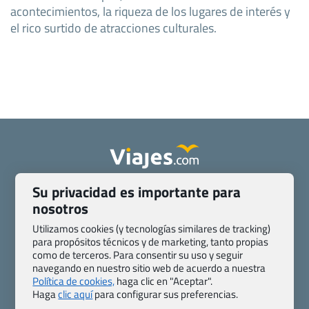
acontecimientos, la riqueza de los lugares de interés y
el rico surtido de atracciones culturales.
Su privacidad es importante para
Quienes somos
Contacto
nosotros
Pasaporte, Visado, Salud y otras disposiciones específicas
Blog de Viajes.com
Registro de agencias
Utilizamos cookies (y tecnologías similares de tracking)
para propósitos técnicos y de marketing, tanto propias
Preguntas frecuentes
Condiciones generales
como de terceros. Para consentir su uso y seguir
Política de privacidad y cookies
Transparencia
navegando en nuestro sitio web de acuerdo a nuestra
Todas las páginas – sitemap
Política de cookies,
haga clic en "Aceptar".
Haga
clic aquí
para configurar sus preferencias.
Viajes.com