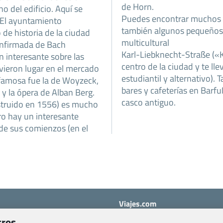
de Horn.
no del edificio. Aquí se
Puedes encontrar muchos p
. El ayuntamiento
también algunos pequeños c
de historia de la ciudad
multicultural
confirmada de Bach
Karl-Liebknecht-Straße («Ka
n interesante sobre las
centro de la ciudad y te ll
vieron lugar en el mercado
estudiantil y alternativo)
 famosa fue la de Woyzeck,
bares y cafeterías en Barfu
y la ópera de Alban Berg.
casco antiguo.
nstruido en 1556) es mucho
tro hay un interesante
sde sus comienzos (en el
Viajes.com
Last Minute Express S.L.U.
tros