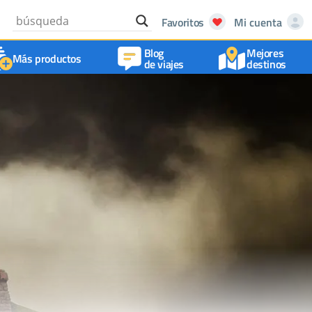
Favoritos
Mi cuenta
Blog
Mejores
Más productos
de viajes
destinos