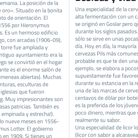
emania. La posición de la
Una especialidad de la cerv
e oro». Situado en la bonita
alta fermentación con un c
nto de orientación. El
se originó en Goslar pero 
 1556 por Hieronymus
durante los siglos pasados.
as. Es un hermoso edificio
sólo se sirve en unas poca
rgo, con arcadas (1906-09),
día. Hoy en día, la mayoría 
la torre fue ampliada y
cervezas Pils más comunes 
antiguo ayuntamiento era la
probable es que te den una 
ego se convirtió en el hogar
ejemplo, se elabora a pocos
ante es el enorme salón de
supuestamente fue favorec
himeneas abiertas). Muchas
durante su estancia en la r
inturas, esculturas de
una de las marcas de cerv
 iglesias que fueron
centavos de dólar por bote
zig. Muy impresionantes son
es la preferida de los jóve
casas patricias. También es
poco dinero, mientras que 
a empinada y estrecha!).
realmente su sabor.
 sólo nueve meses en 1556-
Una especialidad de licor l
ymus Lotter. El gobierno
(licor con sabor a alcaravea
 en 1909. Si tienes un