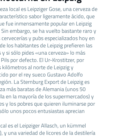
eza local es Leipziger Gose, una cerveza de
aracterístico sabor ligeramente ácido, que
que fue inmensamente popular en Leipzig
 Sin embargo, se ha vuelto bastante raro y
s cervecerías y pubs especializados hoy en
de los habitantes de Leipzig prefieren las
y si sólo pides «una cerveza» lo más
Pils por defecto. El Ur-Krostitzer, por
 kilómetros al norte de Leipzig y
ido por el rey sueco Gustavo Adolfo
egión. La Sternburg Export de Leipzig es
eza más baratas de Alemania (unos 50
lla en la mayoría de los supermercados) y
nes y los pobres que quieren iluminarse por
sólo unos pocos entusiastas aprecian
ocal es el Leipziger Allasch, un kümmel
), y una variedad de licores de la destilería