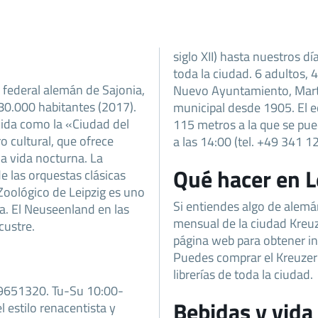
siglo XII) hasta nuestros dí
toda la ciudad. 6 adultos, 
 federal alemán de Sajonia,
Nuevo Ayuntamiento, Marti
0.000 habitantes (2017).
municipal desde 1905. El e
cida como la «Ciudad del
115 metros a la que se pue
 cultural, que ofrece
a las 14:00 (tel. +49 341 1
a vida nocturna. La
Qué hacer en L
 las orquestas clásicas
Zoológico de Leipzig es uno
Si entiendes algo de alemán
. El Neuseenland en las
mensual de la ciudad Kreuz
custre.
página web para obtener i
Puedes comprar el Kreuzer 
librerías de toda la ciudad.
 9651320. Tu-Su 10:00-
Bebidas y vida
 estilo renacentista y