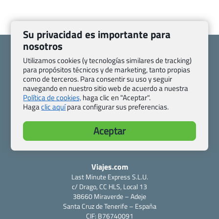
Su privacidad es importante para
nosotros
Utilizamos cookies (y tecnologías similares de tracking)
para propósitos técnicos y de marketing, tanto propias
como de terceros. Para consentir su uso y seguir
Quienes somos
Contacto
navegando en nuestro sitio web de acuerdo a nuestra
Política de cookies,
haga clic en "Aceptar".
Pasaporte, Visado, Salud y otras disposiciones específicas
Haga
clic aquí
para configurar sus preferencias.
Blog de Viajes.com
Registro de agencias
Preguntas frecuentes
Condiciones generales
Aceptar
Política de privacidad y cookies
Transparencia
Todas las páginas – sitemap
Viajes.com
Last Minute Express S.L.U.
c/ Drago, CC HLS, Local 13
38660 Miraverde – Adeje
Santa Cruz de Tenerife – España
CIF: B76740091