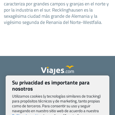
caracteriza por grandes campos y granjas en el norte y
por la industria en el sur. Recklinghausen es la
sexagésima ciudad más grande de Alemania y la
vigésimo segunda de Renania del Norte-Westfalia.
Su privacidad es importante para
Quienes somos
Contacto
nosotros
Pasaporte, Visado, Salud y otras disposiciones específicas
Blog de Viajes.com
Registro de agencias
Utilizamos cookies (y tecnologías similares de tracking)
para propósitos técnicos y de marketing, tanto propias
Preguntas frecuentes
Condiciones generales
como de terceros. Para consentir su uso y seguir
Política de privacidad y cookies
Transparencia
navegando en nuestro sitio web de acuerdo a nuestra
Todas las páginas – sitemap