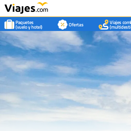
Paquetes
Viajes com
Ofertas
(vuelo y hotel)
(multidesti