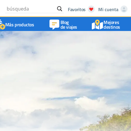
Favoritos
Mi cuenta
Blog
Mejores
Más productos
de viajes
destinos