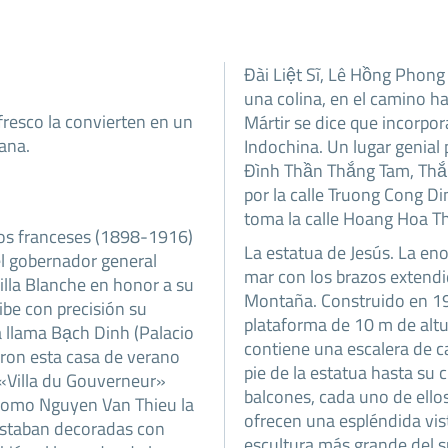
Đài Liệt Sĩ, Lê Hồng Phong 
una colina, en el camino ha
fresco la convierten en un
Mártir se dice que incorpor
ana.
Indochina. Un lugar genial
Đình Thần Thắng Tam, Thắn
por la calle Truong Cong D
toma la calle Hoang Hoa T
 los franceses (1898-1916)
La estatua de Jesús. La en
l gobernador general
mar con los brazos extendi
illa Blanche en honor a su
Montaña. Construido en 19
ribe con precisión su
plataforma de 10 m de altur
la llama Bạch Dinh (Palacio
contiene una escalera de c
ron esta casa de verano
pie de la estatua hasta su 
«Villa du Gouverneur»
balcones, cada uno de ello
como Nguyen Van Thieu la
ofrecen una espléndida vist
estaban decoradas con
escultura más grande del s