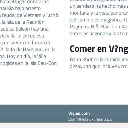
bién el lugar donde los
un sendero ha hecho más a
hai Kin bajo arresto
montaña y la vista panorám
ía feudal de Vietnam y luchó
del camino es magnífica. Un
 la Isla de la Reunión
Pagodas. Niết Bàn Tịnh Xá 
Desde su balcón hay una
entre las pagodas y los te
a villa, al pie de esa
ca de piedra en forma de
Comer en V?ng
Al lado de Hai Nguu, en la
s. Hoy en día, la Villa
Banh Khot es la comida ins
cogidas en la Isla Cau-Con
desayuno que incluye verdu
Viajes.com
Last Minute Express S.L.U.
c/ Drago, CC HLS, Local 13