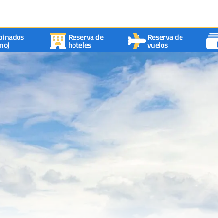
binados
Reserva de
Reserva de
no)
hoteles
vuelos