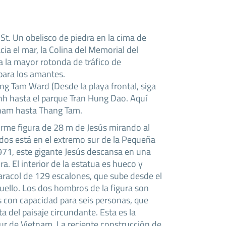
St. Un obelisco de piedra en la cima de
cia el mar, la Colina del Memorial del
a la mayor rotonda de tráfico de
 para los amantes.
g Tam Ward (Desde la playa frontal, siga
inh hasta el parque Tran Hung Dao. Aquí
ham hasta Thang Tam.
orme figura de 28 m de Jesús mirando al
dos está en el extremo sur de la Pequeña
71, este gigante Jesús descansa en una
a. El interior de la estatua es hueco y
aracol de 129 escalones, que sube desde el
cuello. Los dos hombros de la figura son
s con capacidad para seis personas, que
a del paisaje circundante. Esta es la
ur de Vietnam. La reciente construcción de