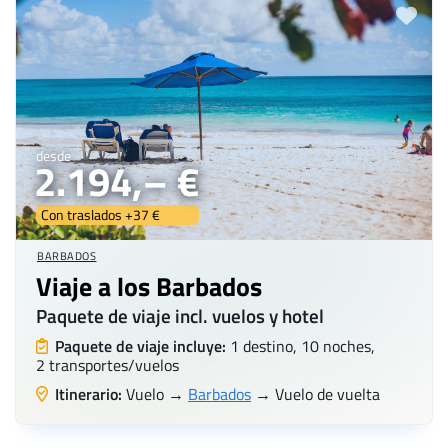
desde
2.194,– €
Con traslados +37 €
BARBADOS
Viaje a los Barbados
Paquete de viaje incl. vuelos y hotel
Paquete de viaje incluye:
1 destino, 10 noches,
2 transportes/vuelos
Itinerario:
Vuelo →
Barbados
→ Vuelo de vuelta