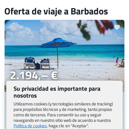
Oferta de viaje a Barbados
desde
2.194,– €
Con traslados +37 €
Su privacidad es importante para
nosotros
BARBADOS
Viaje a los Barbados
Utilizamos cookies (y tecnologías similares de tracking)
para propósitos técnicos y de marketing, tanto propias
Paquete de viaje incl. vuelos y hotel
como de terceros. Para consentir su uso y seguir
navegando en nuestro sitio web de acuerdo a nuestra
Paquete de viaje incluye:
1 destino, 10 noches,
Política de cookies,
haga clic en "Aceptar".
2 transportes/vuelos