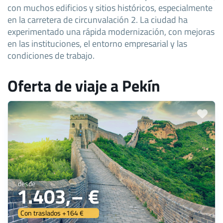
con muchos edificios y sitios históricos, especialmente
en la carretera de circunvalación 2. La ciudad ha
experimentado una rápida modernización, con mejoras
en las instituciones, el entorno empresarial y las
condiciones de trabajo.
Oferta de viaje a Pekín
desde
1.403,– €
Con traslados +164 €