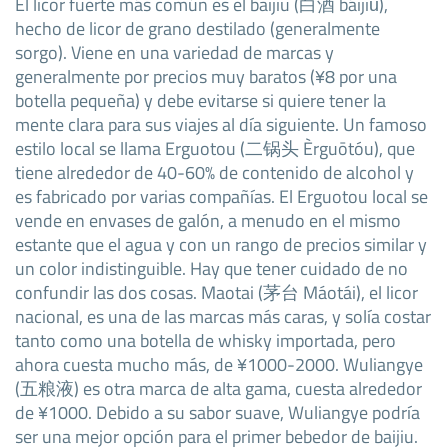
El licor fuerte más común es el baijiu (白酒 báijiǔ),
hecho de licor de grano destilado (generalmente
sorgo). Viene en una variedad de marcas y
generalmente por precios muy baratos (¥8 por una
botella pequeña) y debe evitarse si quiere tener la
mente clara para sus viajes al día siguiente. Un famoso
estilo local se llama Erguotou (二锅头 Èrguōtóu), que
tiene alrededor de 40-60% de contenido de alcohol y
es fabricado por varias compañías. El Erguotou local se
vende en envases de galón, a menudo en el mismo
estante que el agua y con un rango de precios similar y
un color indistinguible. Hay que tener cuidado de no
confundir las dos cosas. Maotai (茅台 Máotái), el licor
nacional, es una de las marcas más caras, y solía costar
tanto como una botella de whisky importada, pero
ahora cuesta mucho más, de ¥1000-2000. Wuliangye
(五粮液) es otra marca de alta gama, cuesta alrededor
de ¥1000. Debido a su sabor suave, Wuliangye podría
ser una mejor opción para el primer bebedor de baijiu.