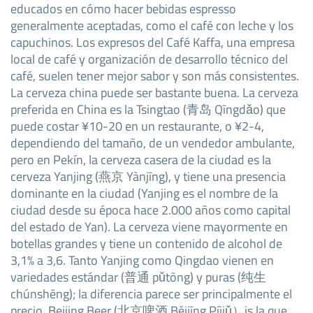
educados en cómo hacer bebidas espresso
generalmente aceptadas, como el café con leche y los
capuchinos. Los expresos del Café Kaffa, una empresa
local de café y organización de desarrollo técnico del
café, suelen tener mejor sabor y son más consistentes.
La cerveza china puede ser bastante buena. La cerveza
preferida en China es la Tsingtao (青岛 Qīngdǎo) que
puede costar ¥10-20 en un restaurante, o ¥2-4,
dependiendo del tamaño, de un vendedor ambulante,
pero en Pekín, la cerveza casera de la ciudad es la
cerveza Yanjing (燕京 Yànjīng), y tiene una presencia
dominante en la ciudad (Yanjing es el nombre de la
ciudad desde su época hace 2.000 años como capital
del estado de Yan). La cerveza viene mayormente en
botellas grandes y tiene un contenido de alcohol de
3,1% a 3,6. Tanto Yanjing como Qingdao vienen en
variedades estándar (普通 pǔtōng) y puras (纯生
chúnshēng); la diferencia parece ser principalmente el
precio. Beijing Beer (北京啤酒 Běijīng Píjiǔ）is la que