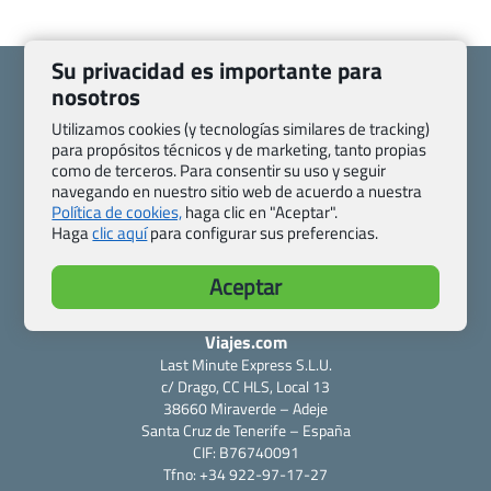
Su privacidad es importante para
nosotros
Utilizamos cookies (y tecnologías similares de tracking)
para propósitos técnicos y de marketing, tanto propias
Quienes somos
Contacto
como de terceros. Para consentir su uso y seguir
Pasaporte, Visado, Salud y otras disposiciones específicas
navegando en nuestro sitio web de acuerdo a nuestra
Política de cookies,
haga clic en "Aceptar".
Blog de Viajes.com
Registro de agencias
Haga
clic aquí
para configurar sus preferencias.
Preguntas frecuentes
Condiciones generales
Política de privacidad y cookies
Transparencia
Aceptar
Todas las páginas – sitemap
Viajes.com
Last Minute Express S.L.U.
c/ Drago, CC HLS, Local 13
38660 Miraverde – Adeje
Santa Cruz de Tenerife – España
CIF: B76740091
Tfno: +34 922-97-17-27