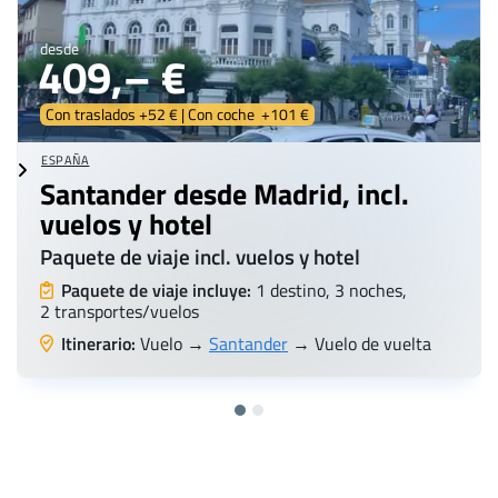
desde
409,– €
Con traslados +52 € | Con coche +101 €
ESPAÑA
Santander desde Madrid, incl.
vuelos y hotel
Paquete de viaje incl. vuelos y hotel
Paquete de viaje incluye:
1 destino, 3 noches,
2 transportes/vuelos
Itinerario:
Vuelo →
Santander
→ Vuelo de vuelta