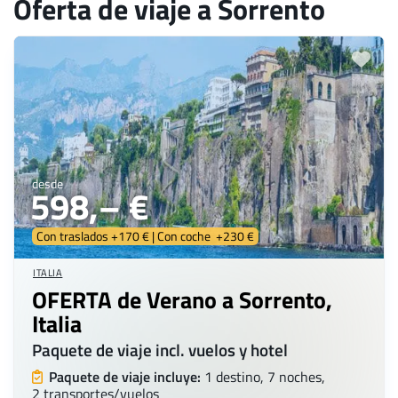
Oferta de viaje a Sorrento
desde
598,– €
Con traslados +170 € | Con coche +230 €
ITALIA
OFERTA de Verano a Sorrento,
Italia
Paquete de viaje incl. vuelos y hotel
Paquete de viaje incluye:
1 destino, 7 noches,
2 transportes/vuelos