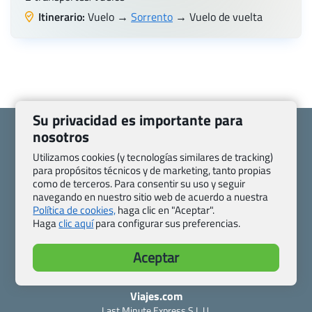
Itinerario:
Vuelo →
Sorrento
→ Vuelo de vuelta
Su privacidad es importante para
nosotros
Utilizamos cookies (y tecnologías similares de tracking)
para propósitos técnicos y de marketing, tanto propias
Quienes somos
Contacto
como de terceros. Para consentir su uso y seguir
navegando en nuestro sitio web de acuerdo a nuestra
Pasaporte, Visado, Salud y otras disposiciones específicas
Política de cookies,
haga clic en "Aceptar".
Blog de Viajes.com
Registro de agencias
Haga
clic aquí
para configurar sus preferencias.
Preguntas frecuentes
Condiciones generales
Política de privacidad y cookies
Transparencia
Aceptar
Todas las páginas – sitemap
Viajes.com
Last Minute Express S.L.U.