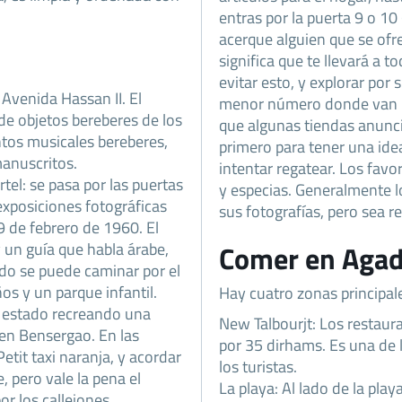
entras por la puerta 9 o 10 
acerque alguien que se ofr
significa que te llevará a 
evitar esto, y explorar por
Avenida Hassan II. El
menor número donde van l
e objetos bereberes de los
que algunas tiendas anuncian
ntos musicales bereberes,
primero para tener una ide
manuscritos.
intentar regatear. Los favo
tel: se pasa por las puertas
y especias. Generalmente l
exposiciones fotográficas
sus fotografías, pero sea 
9 de febrero de 1960. El
 un guía que habla árabe,
Comer en Agad
do se puede caminar por el
os y un parque infantil.
Hay cuatro zonas principal
a estado recreando una
New Talbourjt: Los restau
 en Bensergao. En las
por 35 dirhams. Es una de
etit taxi naranja, y acordar
los turistas.
, pero vale la pena el
La playa: Al lado de la pl
or los callejones