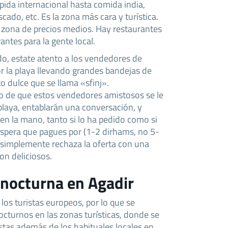
ida internacional hasta comida india,
ado, etc. Es la zona más cara y turística.
la zona de precios medios. Hay restaurantes
antes para la gente local.
do, estate atento a los vendedores de
 la playa llevando grandes bandejas de
to dulce que se llama «sfinj».
o de que estos vendedores amistosos se le
laya, entablarán una conversación, y
en la mano, tanto si lo ha pedido como si
espera que pagues por (1-2 dirhams, no 5-
, simplemente rechaza la oferta con una
n deliciosos.
 nocturna en Agadir
los turistas europeos, por lo que se
cturnos en las zonas turísticas, donde se
tas además de los habituales locales en