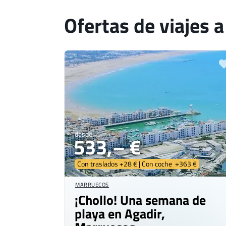
Ofertas de viajes a
desde
533,– €
Con traslados +28 € | Con coche +363 €
MARRUECOS
¡Chollo! Una semana de
playa en Agadir,