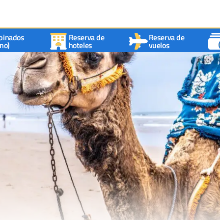
binados
Reserva de
Reserva de
no)
hoteles
vuelos