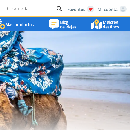
Favoritos
Mi cuenta
Blog
Mejores
Más productos
de viajes
destinos