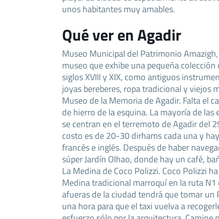
unos habitantes muy amables.
Qué ver en Agadir
Museo Municipal del Patrimonio Amazigh, 
museo que exhibe una pequeña colección d
siglos XVIII y XIX, como antiguos instrume
joyas bereberes, ropa tradicional y viejos 
Museo de la Memoria de Agadir. Falta el car
de hierro de la esquina. La mayoría de las 
se centran en el terremoto de Agadir del 2
costo es de 20-30 dirhams cada una y hay
francés e inglés. Después de haber navega
súper Jardín Olhao, donde hay un café, bañ
La Medina de Coco Polizzi. Coco Polizzi h
Medina tradicional marroquí en la ruta N1
afueras de la ciudad tendrá que tomar un P
una hora para que el taxi vuelva a recogerle
esfuerzo sólo por la arquitectura. Camine p