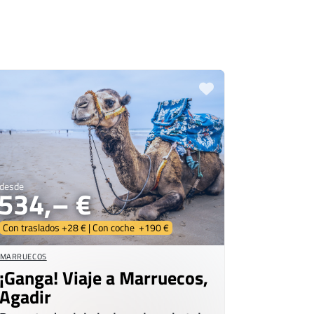
desde
534,– €
Con traslados +28 € | Con coche +190 €
MARRUECOS
¡Ganga! Viaje a Marruecos,
Agadir