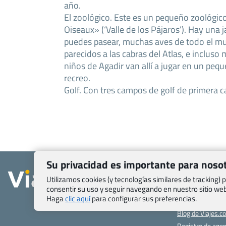
año.
El zoológico. Este es un pequeño zoológic
Oiseaux» (‘Valle de los Pájaros’). Hay una 
puedes pasear, muchas aves de todo el m
parecidos a las cabras del Atlas, e incluso
niños de Agadir van allí a jugar en un peq
recreo.
Golf. Con tres campos de golf de primera c
Su privacidad es importante para noso
Quienes somos
Utilizamos cookies (y tecnologías similares de tracking)
Contacto
consentir su uso y seguir navegando en nuestro sitio w
Pasaporte, Visad
Haga
clic aquí
para configurar sus preferencias.
específicas
Blog de Viajes.c
Registro de age