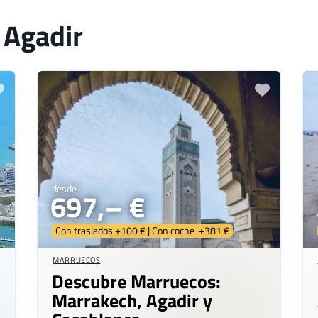
 Agadir
desde
697,– €
Con traslados +100 € | Con coche +381 €
MARRUECOS
Descubre Marruecos:
Marrakech, Agadir y