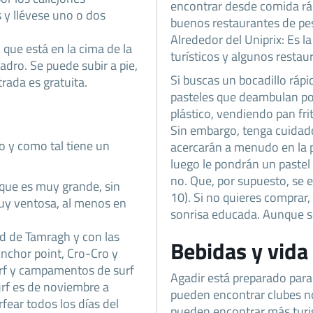
encontrar desde comida ráp
 y llévese uno o dos
buenos restaurantes de pesc
Alrededor del Uniprix: Es 
l que está en la cima de la
turísticos y algunos restaur
uadro. Se puede subir a pie,
Si buscas un bocadillo rápi
trada es gratuita.
pasteles que deambulan por
plástico, vendiendo pan fri
Sin embargo, tenga cuidad
co y como tal tiene un
acercarán a menudo en la p
luego le pondrán un pastel 
no. Que, por supuesto, se 
, que es muy grande, sin
10). Si no quieres comprar
muy ventosa, al menos en
sonrisa educada. Aunque so
ad de Tamragh y con las
Bebidas y vida
Anchor point, Cro-Cro y
rf y campamentos de surf
Agadir está preparado para 
urf es de noviembre a
pueden encontrar clubes no
rfear todos los días del
pueden encontrar más turis