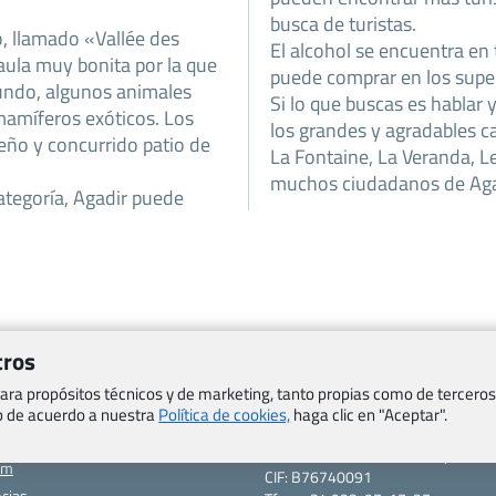
busca de turistas.
o, llamado «Vallée des
El alcohol se encuentra en 
jaula muy bonita por la que
puede comprar en los supe
undo, algunos animales
Si lo que buscas es hablar 
 mamíferos exóticos. Los
los grandes y agradables c
ueño y concurrido patio de
La Fontaine, La Veranda, L
muchos ciudadanos de Aga
ategoría, Agadir puede
tros
Viajes.com
Last Minute Express S.L.U.
 para propósitos técnicos y de marketing, tanto propias como de terceros
c/ Drago, CC HLS, Local 13
eb de acuerdo a nuestra
Política de cookies,
haga clic en "Aceptar".
o, Salud y otras disposiciones
38660 Miraverde – Adeje
Santa Cruz de Tenerife – España
om
CIF: B76740091
ncias