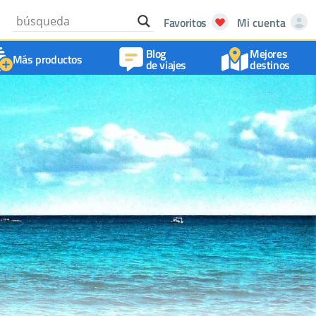
Favoritos
Mi cuenta
Blog
Mejores
Más productos
de viajes
destinos