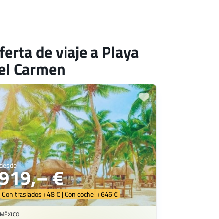
ferta de viaje a Playa
el Carmen
desde
919,– €
Con traslados +48 € | Con coche +646 €
MÉXICO