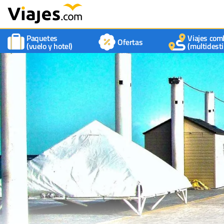
Paquetes
Viajes com
Ofertas
(vuelo y hotel)
(multidesti