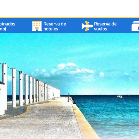
binados
Reserva de
Reserva de
no)
hoteles
vuelos