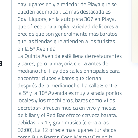
hay lugares en y alrededor de Playa que se
pueden acomodar. La más destacada es
Covi Liquors, en la autopista 307 en Playa,
que ofrece una amplia variedad de licores a
precios que son generalmente más baratos
que las tiendas que atienden a los turistas
en la 5ª Avenida.
La Quinta Avenida está llena de restaurantes
a
y bares, pero la mayoría cierra antes de
medianoche. Hay dos calles principales para
encontrar clubes y bares que cierran
después de la medianoche: La calle 8 entre
la 5ª y la 10ª Avenida es muy visitada por los
locales y los mochileros, bares como «Los
Secretos» ofrecen música en vivo y mesas
de billar y el Red Bar ofrece cerveza barata,
bebidas 2 x 1 y gran música (cierra a las
02:00). La 12 ofrece más lugares turísticos
como Blue Parrot, Coco Maya y Om en la