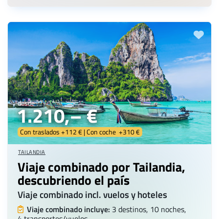
desde
1.210,– €
Con traslados +112 € | Con coche +310 €
TAILANDIA
Viaje combinado por Tailandia,
descubriendo el país
Viaje combinado incl. vuelos y hoteles
Viaje combinado incluye:
3 destinos, 10 noches,
4 transportes/vuelos