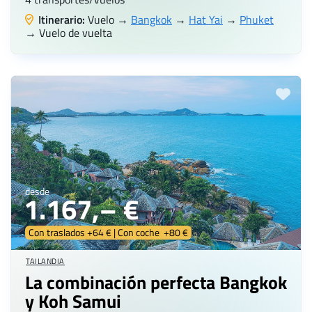
Itinerario:
Vuelo →
Bangkok
→
Hat Yai
→
Phuket
→ Vuelo de vuelta
desde
1.167,– €
Con traslados +64 € | Con coche +80 €
TAILANDIA
La combinación perfecta Bangkok
y Koh Samui