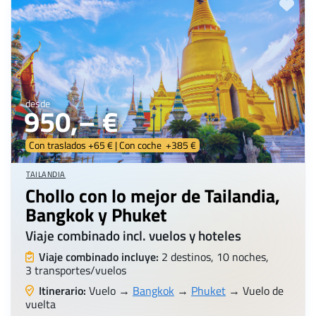
desde
950,– €
Con traslados +65 € | Con coche +385 €
TAILANDIA
Chollo con lo mejor de Tailandia,
Bangkok y Phuket
Viaje combinado incl. vuelos y hoteles
Viaje combinado incluye:
2 destinos, 10 noches,
3 transportes/vuelos
Itinerario:
Vuelo →
Bangkok
→
Phuket
→ Vuelo de
vuelta