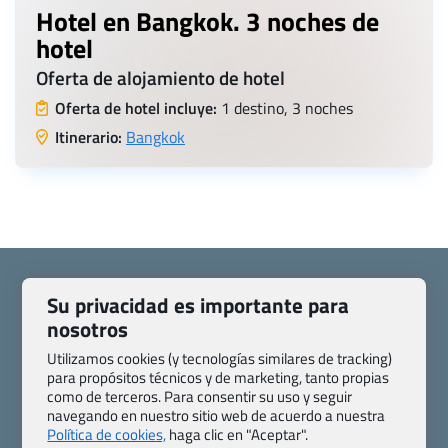
Hotel en Bangkok. 3 noches de
hotel
Oferta de alojamiento de hotel
Oferta de hotel incluye:
1 destino, 3 noches
Itinerario:
Bangkok
Su privacidad es importante para
nosotros
Quienes somos
Contacto
Utilizamos cookies (y tecnologías similares de tracking)
Pasaporte, Visado, Salud y otras disposiciones específicas
para propósitos técnicos y de marketing, tanto propias
como de terceros. Para consentir su uso y seguir
Blog de Viajes.com
Registro de agencias
navegando en nuestro sitio web de acuerdo a nuestra
Preguntas frecuentes
Condiciones generales
Política de cookies,
haga clic en "Aceptar".