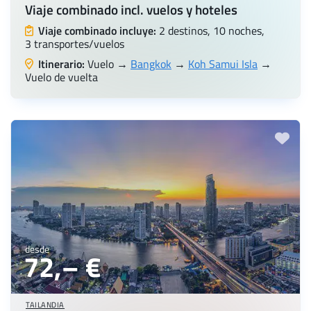
Viaje combinado incl. vuelos y hoteles
Viaje combinado incluye:
2 destinos, 10 noches,
3 transportes/vuelos
Itinerario:
Vuelo →
Bangkok
→
Koh Samui Isla
→
Vuelo de vuelta
desde
72,– €
TAILANDIA