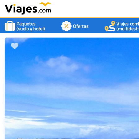
Paquetes
Viajes com
Ofertas
(vuelo y hotel)
(multidesti