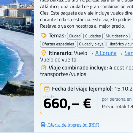
Atlántico, una ciudad de gran combinación entr
Cíes. Este paquete de viaje incluye vuelos dire
durante toda su estancia. Este viaje lo podrás 
Resérvalo ya con nosotros al mejor precio.
Temas:
Ciudad
Ciudades
Multidestino
Ofertas especiales
Ciudad y playa
Histórico y cul
Itinerario:
Vuelo →
A Coruña
→
San
Vuelo de vuelta
Viaje combinado incluye:
4 destinos
transportes/vuelos
Fecha del viaje (ejemplo):
15.10.
660,– €
desde
por persona en 
Precio total: 1.
Oferta de impresión (PDF)