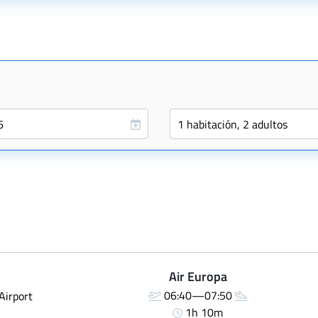
Air Europa
06:40—07:50
Airport
1h 10m