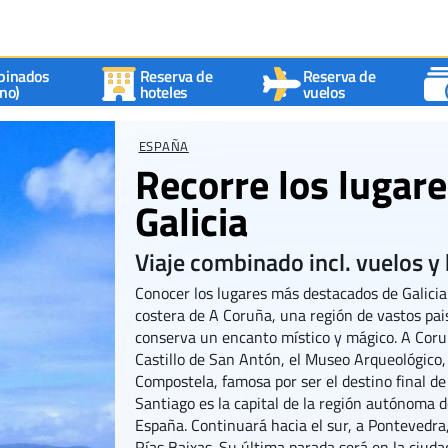
binados
Reserva de
Reserva de
no)
hoteles
vuelos
ESPAÑA
Recorre los lugar
Galicia
Viaje combinado incl. vuelos y
Conocer los lugares más destacados de Galicia 
costera de A Coruña, una región de vastos pai
conserva un encanto místico y mágico. A Coru
Castillo de San Antón, el Museo Arqueológico,
Compostela, famosa por ser el destino final de
Santiago es la capital de la región autónoma d
España. Continuará hacia el sur, a Pontevedra, 
Rías Baixas. Su última parada será en la ciuda