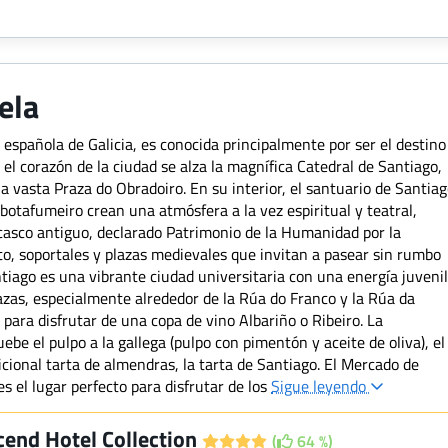
ela
española de Galicia, es conocida principalmente por ser el destino
 el corazón de la ciudad se alza la magnífica Catedral de Santiago,
 vasta Praza do Obradoiro. En su interior, el santuario de Santia
o botafumeiro crean una atmósfera a la vez espiritual y teatral,
El casco antiguo, declarado Patrimonio de la Humanidad por la
to, soportales y plazas medievales que invitan a pasear sin rumbo
Santiago es una vibrante ciudad universitaria con una energía juvenil
lazas, especialmente alrededor de la Rúa do Franco y la Rúa da
 para disfrutar de una copa de vino Albariño o Ribeiro. La
be el pulpo a la gallega (pulpo con pimentón y aceite de oliva), el
dicional tarta de almendras, la tarta de Santiago. El Mercado de
s el lugar perfecto para disfrutar de los
Sigue leyendo
cend Hotel Collection
(
64 %)