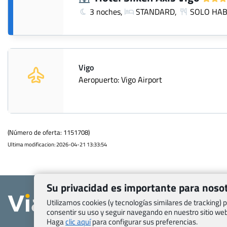
3 noches,
STANDARD,
SOLO HAB
Vigo
Aeropuerto: Vigo Airport
(Número de oferta: 1151708)
Ultima modificacion: 2026-04-21 13:33:54
Su privacidad es importante para noso
Quienes somos
Utilizamos cookies (y tecnologías similares de tracking)
Contacto
consentir su uso y seguir navegando en nuestro sitio w
Pasaporte, Visad
Haga
clic aquí
para configurar sus preferencias.
específicas