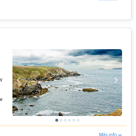
ay
te
Más info