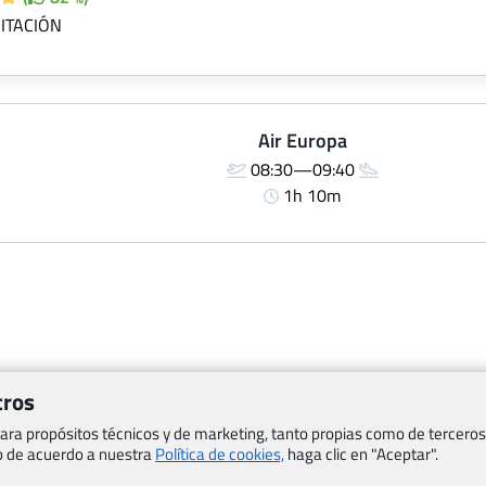
ITACIÓN
Air Europa
08:30—09:40
1h 10m
tros
Viajes.com
Last Minute Express S.L.U.
 para propósitos técnicos y de marketing, tanto propias como de terceros
c/ Drago, CC HLS, Local 13
eb de acuerdo a nuestra
Política de cookies,
haga clic en "Aceptar".
o, Salud y otras disposiciones
38660 Miraverde – Adeje