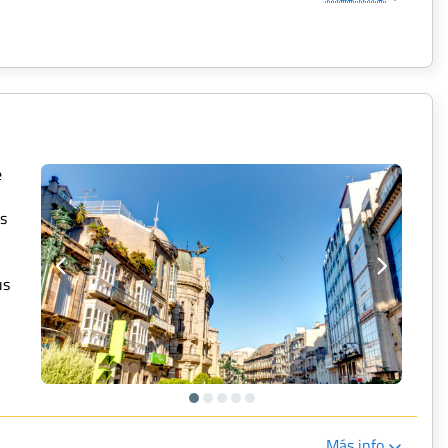
e
ás
us
Más info