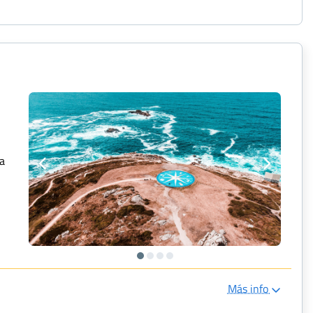
la
Más info