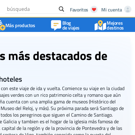
Favoritos
Mi cuenta
Blog
Mejores
Más productos
de viajes
destinos
es más destacados de
 hoteles
con este viaje de ida y vuelta. Comience su viaje en la ciudad
sajes verdes con un rico patrimonio celta y romano que aún
ña cuenta con una amplia gama de museos (Histórico del
 Museo del Reloj, y más). Su próxima parada será Santiago de
 todos los peregrinos que siguen el Camino de Santiago.
e Galicia y tambien es el hogar de la iglesia más famosa de
capital de la región y de la provincia de Pontevedra y de las
d costera de Vigo, también conocida como la puerta del