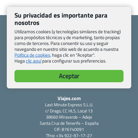
Su privacidad es importante para
nosotros
Utilizamos cookies (y tecnologías similares de tracking)
para propósitos técnicos y de marketing, tanto propias
como de terceros. Para consentir su uso y seguir
Quienes somos
Contacto
navegando en nuestro sitio web de acuerdo a nuestra
Pasaporte, Visado, Salud y otras disposiciones específicas
Política de cookies,
haga clic en "Aceptar".
Haga
clic aquí
para configurar sus preferencias.
Blog de Viajes.com
Registro de agencias
Preguntas frecuentes
Condiciones generales
Aceptar
Política de privacidad y cookies
Transparencia
Todas las páginas – sitemap
Viajes.com
Last Minute Express S.L.U.
c/ Drago, CC HLS, Local 13
38660 Miraverde – Adeje
Santa Cruz de Tenerife – España
CIF: B76740091
Tfno: +34 922-97-17-27