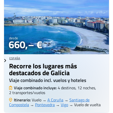
desde
660,– €
ESPAÑA
Recorre los lugares más
destacados de Galicia
Viaje combinado incl. vuelos y hoteles
Viaje combinado incluye:
4 destinos, 12 noches,
2 transportes/vuelos
Itinerario:
Vuelo →
A Coruña
→
Santiago de
Compostela
→
Pontevedra
→
Vigo
→ Vuelo de vuelta