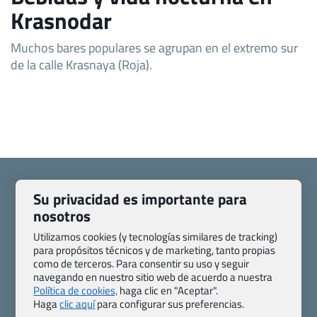
Krasnodar
Muchos bares populares se agrupan en el extremo sur
de la calle Krasnaya (Roja).
Su privacidad es importante para
nosotros
Quienes somos
Contacto
Utilizamos cookies (y tecnologías similares de tracking)
Pasaporte, Visado, Salud y otras disposiciones específicas
para propósitos técnicos y de marketing, tanto propias
como de terceros. Para consentir su uso y seguir
Blog de Viajes.com
Registro de agencias
navegando en nuestro sitio web de acuerdo a nuestra
Preguntas frecuentes
Condiciones generales
Política de cookies,
haga clic en "Aceptar".
Política de privacidad y cookies
Transparencia
Haga
clic aquí
para configurar sus preferencias.