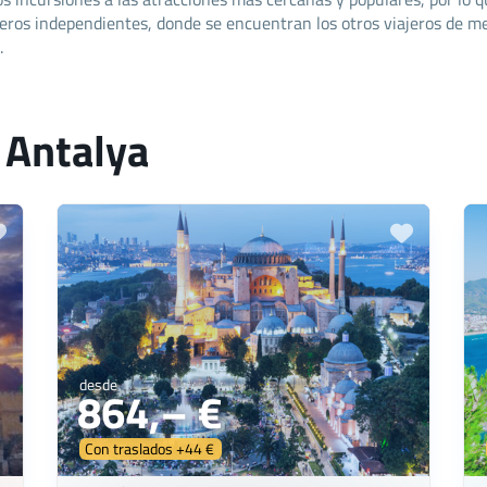
jeros independientes, donde se encuentran los otros viajeros de men
.
a Antalya
desde
864,– €
Con traslados +44 €