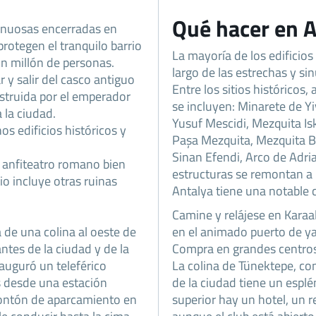
Qué hacer en 
 sinuosas encerradas en
rotegen el tranquilo barrio
La mayoría de los edificios
un millón de personas.
largo de las estrechas y sin
 y salir del casco antiguo
Entre los sitios históricos,
struida por el emperador
se incluyen: Minarete de Yiv
 la ciudad.
Yusuf Mescidi, Mezquita Is
 edificios históricos y
Paşa Mezquita, Mezquita B
Sinan Efendi, Arco de Adria
 anfiteatro romano bien
estructuras se remontan a 
io incluye otras ruinas
Antalya tiene una notable 
Camine y relájese en Karaa
 de una colina al oeste de
en el animado puerto de ya
ntes de la ciudad y de la
Compra en grandes centros
auguró un teleférico
La colina de Tünektepe, co
es desde una estación
de la ciudad tiene un espl
montón de aparcamiento en
superior hay un hotel, un r