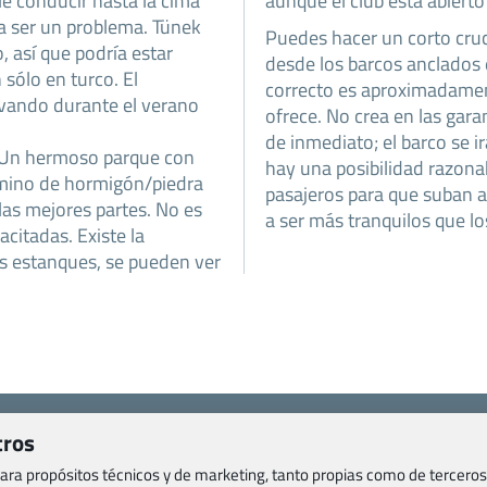
ble conducir hasta la cima
aunque el club está abierto
ía ser un problema. Tünek
Puedes hacer un corto cru
, así que podría estar
desde los barcos anclados 
 sólo en turco. El
correcto es aproximadament
ovando durante el verano
ofrece. No crea en las garan
de inmediato; el barco se i
. Un hermoso parque con
hay una posibilidad razona
mino de hormigón/piedra
pasajeros para que suban a
 las mejores partes. No es
a ser más tranquilos que los
itadas. Existe la
os estanques, se pueden ver
Viajes.com
tros
Last Minute Express S.L.U.
c/ Drago, CC HLS, Local 13
 para propósitos técnicos y de marketing, tanto propias como de terceros
o, Salud y otras disposiciones