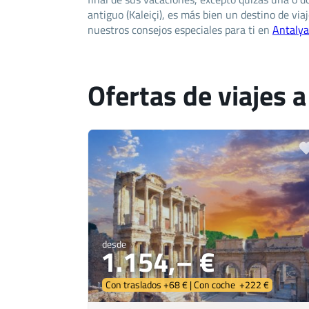
antiguo (Kaleiçi), es más bien un destino de via
nuestros consejos especiales para ti en
Antalya
Ofertas de viajes 
desde
1.154,– €
Con traslados +68 € | Con coche +222 €