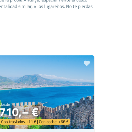
talidad similar, y los lugareños. No te pierdas
desde
710,– €
Con traslados +11 € | Con coche +68 €