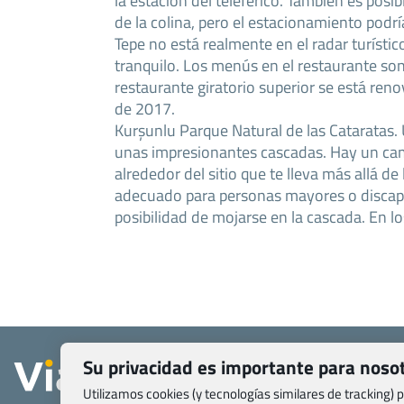
la estación del teleférico. También es posi
de la colina, pero el estacionamiento podr
Tepe no está realmente en el radar turístico
tranquilo. Los menús en el restaurante son
restaurante giratorio superior se está ren
de 2017.
Kurşunlu Parque Natural de las Cataratas
unas impresionantes cascadas. Hay un ca
alrededor del sitio que te lleva más allá de
adecuado para personas mayores o discapac
posibilidad de mojarse en la cascada. En l
Quienes somos
Su privacidad es importante para noso
Contacto
Utilizamos cookies (y tecnologías similares de tracking)
Pasaporte, Visad