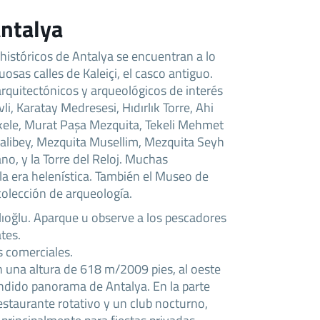
Antalya
 históricos de Antalya se encuentran a lo
uosas calles de Kaleiçi, el casco antiguo.
 arquitectónicos y arqueológicos de interés
li, Karatay Medresesi, Hıdırlık Torre, Ahi
kele, Murat Paşa Mezquita, Tekeli Mehmet
alibey, Mezquita Musellim, Mezquita Seyh
no, y la Torre del Reloj. Muchas
la era helenística. También el Museo de
colección de arqueología.
lıoğlu. Aparque u observe a los pescadores
tes.
 comerciales.
n una altura de 618 m/2009 pies, al oeste
éndido panorama de Antalya. En la parte
estaurante rotativo y un club nocturno,