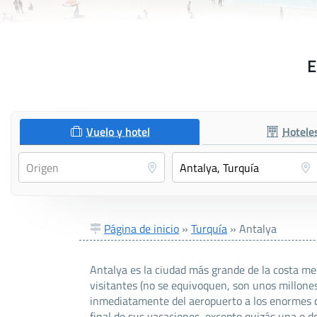
E
Vuelo y hotel
Hotele
Página de inicio
»
Turquía
»
Antalya
Antalya es la ciudad más grande de la costa med
visitantes (no se equivoquen, son unos millones 
inmediatamente del aeropuerto a los enormes ce
final de sus vacaciones, excepto quizás una o d